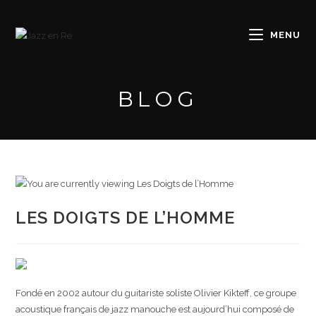
Skip
to
MENU
content
BLOG
LES DOIGTS DE L’HOMME
Fondé en 2002 autour du guitariste soliste Olivier Kikteff, ce groupe
acoustique français de jazz manouche est aujourd’hui composé de