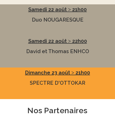
Samedi 22 août ˃ 21h00
Duo NOUGARESQUE
Samedi 22 août ˃ 22h00
David et Thomas ENHCO
Dimanche 23 août ˃ 21h00
SPECTRE D'OTTOKAR
Nos Partenaires