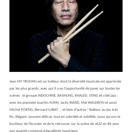
Jean MY TRUONG est un batteur dont la diversité musicale est appréciée
par les plus grands, avec qui il a eu l’opportunité de jouer sur toutes les
scènes : le groupe INDOCHINE, BASHUNG, KHALED, STING et côté jazz :
avec les pianistes Joachin KÜHN, Jacky BIARD, Mal WALDRON et aussi
Michel PORTAL, Bernard LUBAT … et bien d’autres ! Batteur au jeu très
fin, élégant, souvent délicat, tout en sobriété et subtilité, nous aurons le
bonheur de l’écouter et de le retrouver sur la scène de JAZZ en Ré avec
son quartet composé d’excellents musiciens.