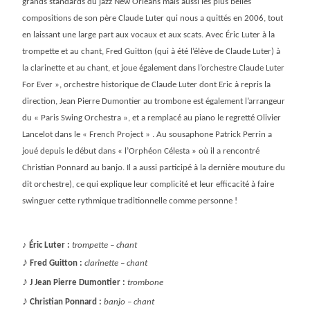
grands standards du jazz New Orleans mais aussi les plus belles
compositions de son père Claude Luter qui nous a quittés en 2006, tout
en laissant une large part aux vocaux et aux scats. Avec Éric Luter à la
trompette et au chant, Fred Guitton (qui à été l’élève de Claude Luter) à
la clarinette et au chant, et joue également dans l’orchestre Claude Luter
For Ever », orchestre historique de Claude Luter dont Eric à repris la
direction, Jean Pierre Dumontier au trombone est également l’arrangeur
du « Paris Swing Orchestra », et a remplacé au piano le regretté Olivier
Lancelot dans le « French Project » . Au sousaphone Patrick Perrin a
joué depuis le début dans « l’Orphéon Célesta » où il a rencontré
Christian Ponnard au banjo. Il a aussi participé à la dernière mouture du
dit orchestre), ce qui explique leur complicité et leur efficacité à faire
swinguer cette rythmique traditionnelle comme personne !
♪
Éric Luter :
trompette – chant
♪
Fred Guitton :
clarinette – chant
♪
J Jean Pierre Dumontier :
trombone
♪
Christian Ponnard :
banjo – chant